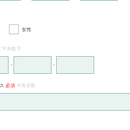
女性
須
半角数字
-
-
ス
必須
半角英数