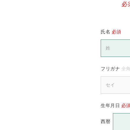
必
氏名
必須
フリガナ
全角
生年月日
必
西暦