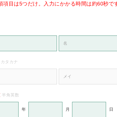
須項目は5つだけ。入力にかかる時間は約60秒で
カタカナ
須
半角英数
年
月
日