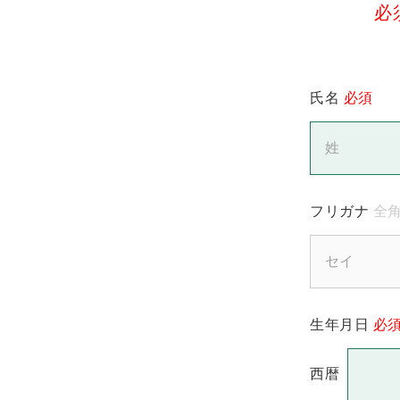
必
氏名
必須
フリガナ
全角
生年月日
必
西暦