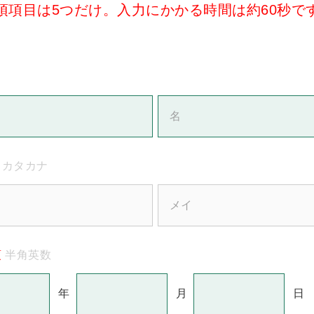
須項目は5つだけ。入力にかかる時間は約60秒で
カタカナ
須
半角英数
年
月
日