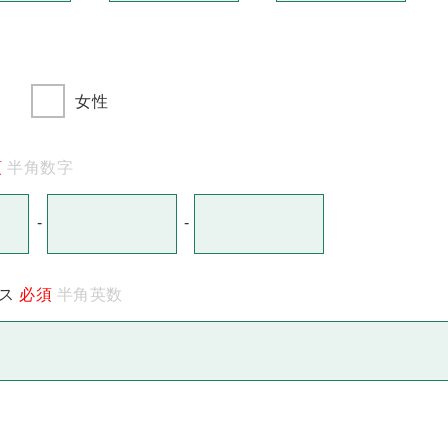
女性
須
半角数字
-
-
ス
必須
半角英数