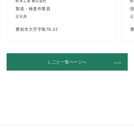
松本工業 株式会社
松
製造・検査作業員
正社員
正
豊前市大字宇島76-22
豊
しごと一覧ページへ