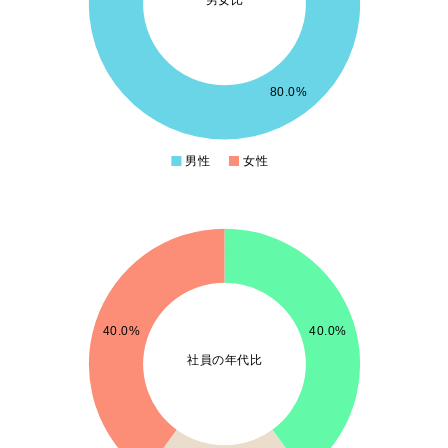
2.5
2
1.5
80.0%
1
男性
女性
0
2.1
2
1.9
1.8
1.7
40.0%
40.0%
1.6
社員の年代比
1.5
1.4
1.3
1.2