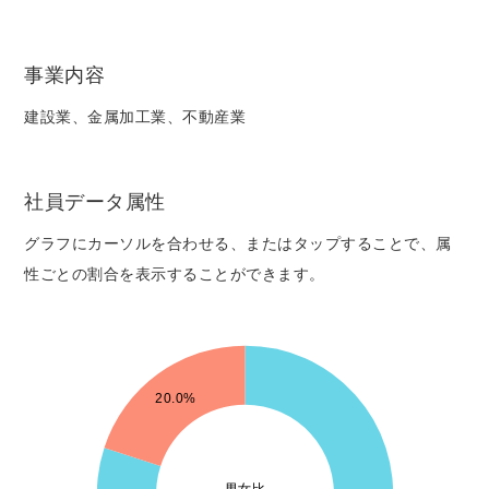
事業内容
建設業、金属加工業、不動産業
社員データ属性
グラフにカーソルを合わせる、またはタップすることで、属
性ごとの割合を表示することができます。
4
20.0%
3.5
3
男女比