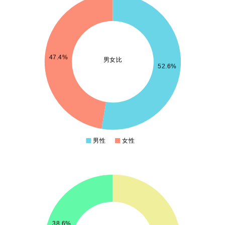
60
59
58
47.4%
男女比
57
52.6%
56
55
54
男性
女性
0
70
65
38.6%