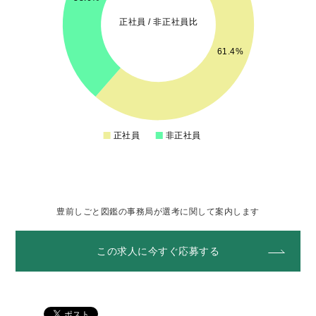
60
正社員 / 非正社員比
55
61.4%
50
45
正社員
非正社員
0
豊前しごと図鑑の事務局が選考に関して案内します
この求人に今すぐ応募する