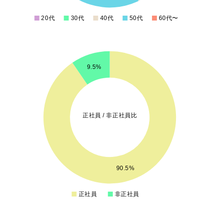
1
20代
30代
40代
50代
60代〜
0
20
18
9.5%
16
14
12
正社員 / 非正社員比
10
8
6
4
90.5%
2
正社員
非正社員
0