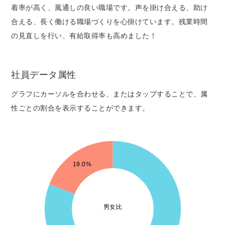
着率が高く、風通しの良い職場です。声を掛け合える、助け
合える、長く働ける職場づくりを心掛けています。残業時間
の見直しを行い、有給取得率も高めました！
社員データ属性
グラフにカーソルを合わせる、またはタップすることで、属
性ごとの割合を表示することができます。
18
16
19.0%
14
12
男女比
10