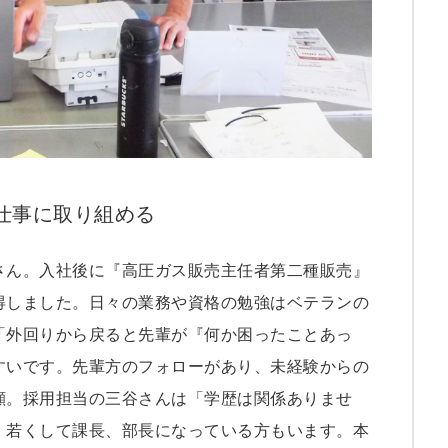
8
7
6
5
4
仕事に取り組める
さん。入社後に『高圧ガス販売主任者第二種販売』
得しました。日々の業務や資格の勉強はベテランの
「外回りから戻ると先輩が『何か困ったことあっ
すいです。先輩方のフォローがあり、未経験からの
顔。採用担当の三谷さんは「学歴は関係ありませ
、若くして課長、部長になっている方もいます。本