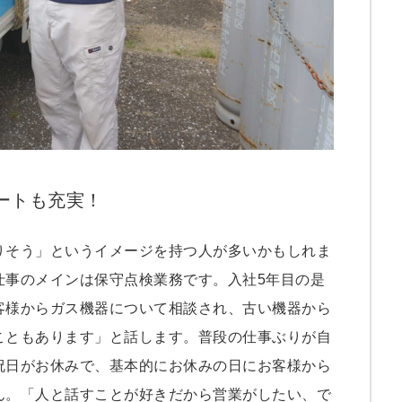
12
11
10
9
8
ートも充実！
7
6
5
りそう」というイメージを持つ人が多いかもしれま
4
仕事のメインは保守点検業務です。入社5年目の是
3
客様からガス機器について相談され、古い機器から
こともあります」と話します。普段の仕事ぶりが自
祝日がお休みで、基本的にお休みの日にお客様から
ん。「人と話すことが好きだから営業がしたい、で
5